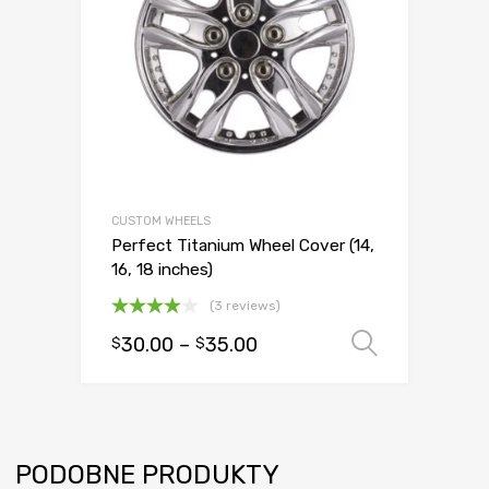
CUSTOM WHEELS
Perfect Titanium Wheel Cover (14,
16, 18 inches)
(3 reviews)
Oceniono
30.00
–
35.00
Wybierz
$
$
4.00
na
5
PODOBNE PRODUKTY