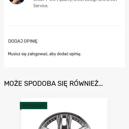
na 5
Service.
DODAJ OPINIĘ
Musisz się
zalogować
, aby dodać opinię.
MOŻE SPODOBA SIĘ RÓWNIEŻ…
PROMOCJA!