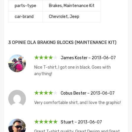
parts-type
Brakes, Maintenance Kit
сar-brand
Chevrolet, Jeep
3 OPINIE DLA
BRAKING BLOCKS (MAINTENANCE KIT)
James Koster
–
2013-06-07
Oceniono
Nice T-shirt, I got one in black. Goes with
4
na 5
anything!
Cobus Bester
–
2013-06-07
Oceniono
Very comfortable shirt, and I love the graphic!
4
na 5
Stuart
–
2013-06-07
Oceniono
5
Great T-shirt quality, Great Design and Great