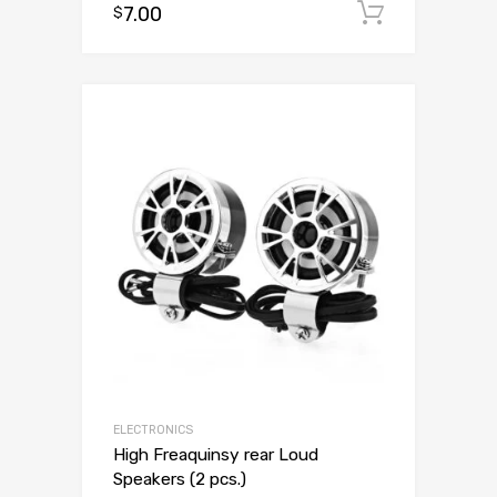
7.00
Dodaj d
$
ELECTRONICS
High Freaquinsy rear Loud
Speakers (2 pcs.)