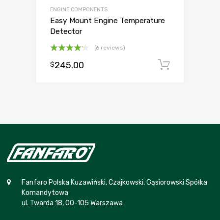
ENGINE COMPONENTS
Easy Mount Engine Temperature
Detector
(6 reviews)
Oceniono
245.00
Dodaj d
$
4.17
na
5
Fanfaro Polska Kuzawiński, Czajkowski, Gąsiorowski Spółka
Komandytowa
ul. Twarda 18, 00-105 Warszawa