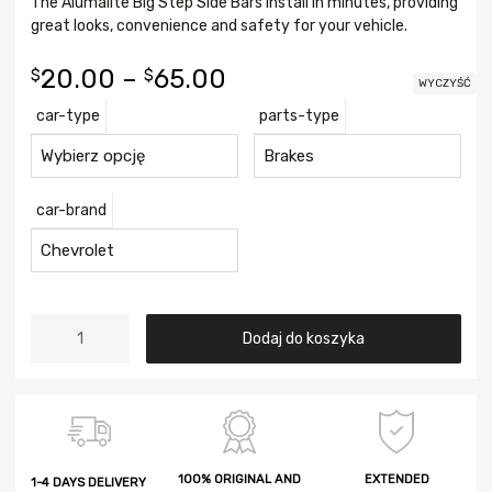
The Alumalite Big Step Side Bars install in minutes, providing
great looks, convenience and safety for your vehicle.
20.00
–
65.00
$
$
WYCZYŚĆ
car-type
parts-type
сar-brand
Dodaj do koszyka
100% ORIGINAL AND
EXTENDED
1-4 DAYS DELIVERY