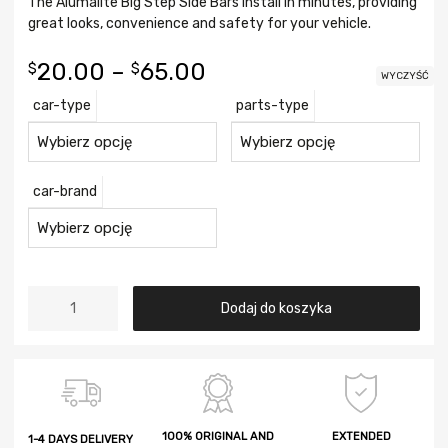
The Alumalite Big Step Side Bars install in minutes, providing
great looks, convenience and safety for your vehicle.
20.00
–
65.00
$
$
WYCZYŚĆ
car-type
parts-type
сar-brand
Dodaj do koszyka
100% ORIGINAL AND
EXTENDED
1-4 DAYS DELIVERY