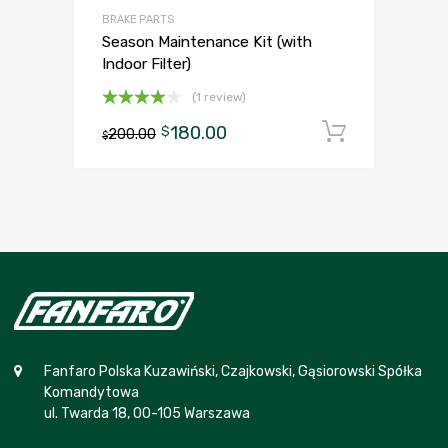
BRAKE PARTS
Season Maintenance Kit (with
Indoor Filter)
(1 review)
Oceniono
180.00
Dodaj d
$
200.00
4.00
$
na
5
Fanfaro Polska Kuzawiński, Czajkowski, Gąsiorowski Spółka
Komandytowa
ul. Twarda 18, 00-105 Warszawa