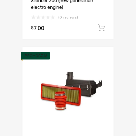
Silencer 200 (new generation
electro engine)
(0 reviews)
7.00
Dodaj d
$
PROMOCJA!