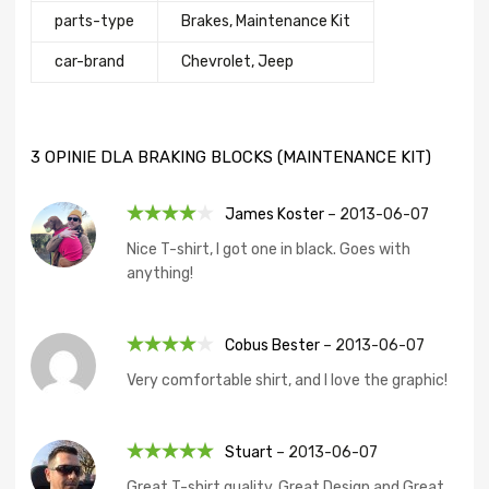
parts-type
Brakes, Maintenance Kit
сar-brand
Chevrolet, Jeep
3 OPINIE DLA
BRAKING BLOCKS (MAINTENANCE KIT)
James Koster
–
2013-06-07
Oceniono
Nice T-shirt, I got one in black. Goes with
4
na 5
anything!
Cobus Bester
–
2013-06-07
Oceniono
Very comfortable shirt, and I love the graphic!
4
na 5
Stuart
–
2013-06-07
Oceniono
5
Great T-shirt quality, Great Design and Great