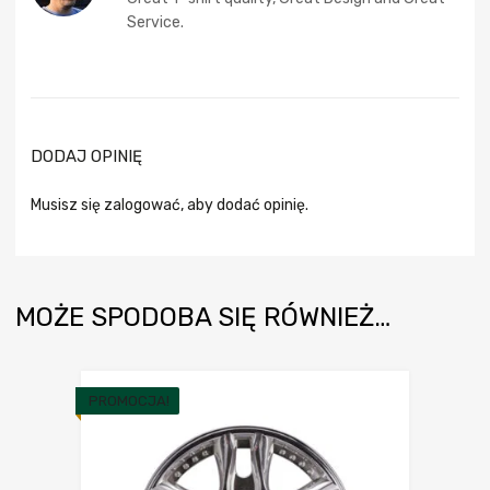
na 5
Service.
DODAJ OPINIĘ
Musisz się
zalogować
, aby dodać opinię.
MOŻE SPODOBA SIĘ RÓWNIEŻ…
PROMOCJA!