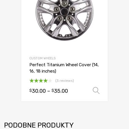
CUSTOM WHEELS
Perfect Titanium Wheel Cover (14,
16, 18 inches)
(3 reviews)
Oceniono
30.00
–
35.00
Wybierz
$
$
4.00
na
5
PODOBNE PRODUKTY