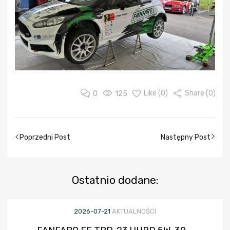
0
125
Like (
0
)
Share (0)
Poprzedni Post
Następny Post
Ostatnio
dodane:
2026-07-21
AKTUALNOŚCI