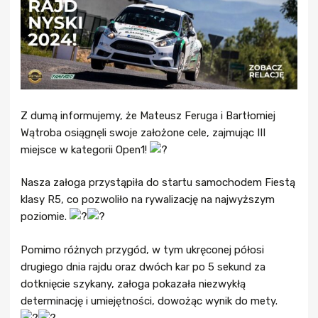
Z dumą informujemy, że Mateusz Feruga i Bartłomiej
Wątroba osiągnęli swoje założone cele, zajmując III
miejsce w kategorii Open1!
Nasza załoga przystąpiła do startu samochodem Fiestą
klasy R5, co pozwoliło na rywalizację na najwyższym
poziomie.
Pomimo różnych przygód, w tym ukręconej półosi
drugiego dnia rajdu oraz dwóch kar po 5 sekund za
dotknięcie szykany, załoga pokazała niezwykłą
determinację i umiejętności, dowożąc wynik do mety.