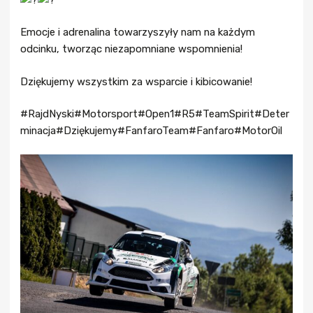
Emocje i adrenalina towarzyszyły nam na każdym
odcinku, tworząc niezapomniane wspomnienia!
Dziękujemy wszystkim za wsparcie i kibicowanie!
#RajdNyski
#Motorsport
#Open1
#R5
#TeamSpirit
#Deter
minacja
#Dziękujemy
#FanfaroTeam
#Fanfaro
#MotorOil