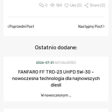
0
184
Like (
0
)
Share (0)
Poprzedni Post
Następny Post
Ostatnio
dodane:
2026-07-21
AKTUALNOŚCI
FANFARO FF TRD-23 UHPD 5W-30 –
nowoczesna technologia dla najnowszych
diesli
W nowoczesnym ...