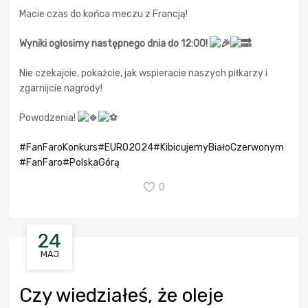
Macie czas do końca meczu z Francją!
Wyniki ogłosimy następnego dnia do 12:00!
Nie czekajcie, pokażcie, jak wspieracie naszych piłkarzy i
zgarnijcie nagrody!
Powodzenia!
#FanFaroKonkurs
#EURO2024
#KibicujemyBiałoCzerwonym
#FanFaro
#PolskaGórą
0
24
MAJ
Czy wiedziałeś, że oleje