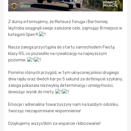
Z dumą informujemy, że Mateusz Feruga i Bartłomiej
Wątroba osiągnęli swoje założone cele, zajmując III miejsce w
kategorii Open1!
Nasza załoga przystąpiła do startu samochodem Fiestą
klasy R5, co pozwoliło na rywalizację na najwyższym
poziomie.
Pomimo różnych przygód, w tym ukręconej półosi drugiego
dnia rajdu oraz dwóch kar po 5 sekund za dotknięcie szykany,
załoga pokazała niezwykłą determinację i umiejętności,
dowożąc wynik do mety.
Emocje i adrenalina towarzyszyły nam na każdym odcinku,
tworząc niezapomniane wspomnienia!
Dziękujemy wszystkim za wsparcie i kibicowanie!