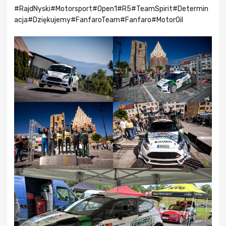
#RajdNyski
#Motorsport
#Open1
#R5
#TeamSpirit
#Determin
acja
#Dziękujemy
#FanfaroTeam
#Fanfaro
#MotorOil