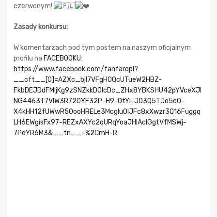
czerwonym!
Zasady konkursu:
W komentarzach pod tym postem na naszym oficjalnym
profilu na
FACEBOOKU
:
https://www.facebook.com/fanfaropl?
__cft__[0]=AZXc_bjl7VFgHOQcUTueW2HBZ-
FkbDEJDdFMljKg9zSNZkkDOlcDc_ZHx8YBKSHU42pYVceXJl
NG4463T7VIW3R72DYF32P-H9-0tYl-J03Q5TJo5e0-
X4kHH12fUWwR5OooHRELe3McgIu0lJFc8xXwzr3Q16Fuggq
LH6EWgisFx97-REZxAXYc2qURqYoaJHIAcIGgtVfMSWj-
7PdYR6M3&__tn__=%2CmH-R