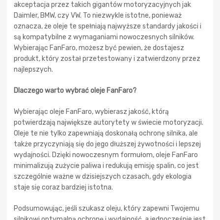
akceptacja przez takich gigantów motoryzacyjnych jak
Daimler, BMW, czy VW. To niezwykle istotne, ponieważ
oznacza, że oleje te spełniają najwyższe standardy jakości i
są kompatybilne z wymaganiami nowoczesnych silników.
Wybierając FanFaro, możesz być pewien, że dostajesz
produkt, który został przetestowany i zatwierdzony przez
najlepszych.
Dlaczego warto wybrać oleje FanFaro?
Wybierając oleje FanFaro, wybierasz jakość, którą
potwierdzają największe autorytety w świecie motoryzacji.
Oleje te nie tylko zapewniają doskonałą ochronę silnika, ale
także przyczyniają się do jego dłuższej żywotności i lepszej
wydajności. Dzięki nowoczesnym formułom, oleje FanFaro
minimalizują zużycie paliwa i redukują emisję spalin, co jest
szczególnie ważne w dzisiejszych czasach, gdy ekologia
staje się coraz bardziej istotna.
Podsumowując, jeśli szukasz oleju, który zapewni Twojemu
silnikowi optymalną ochronę i wydajność, a jednocześnie jest