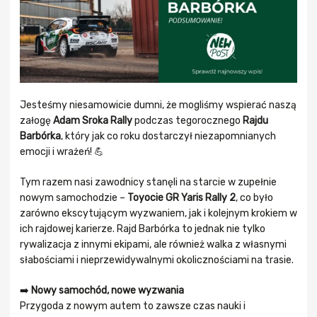
Jesteśmy niesamowicie dumni, że mogliśmy wspierać naszą
załogę
Adam Sroka Rally
podczas tegorocznego
Rajdu
Barbórka
, który jak co roku dostarczył niezapomnianych
emocji i wrażeń! 💪
Tym razem nasi zawodnicy stanęli na starcie w zupełnie
nowym samochodzie –
Toyocie GR Yaris Rally 2
, co było
zarówno ekscytującym wyzwaniem, jak i kolejnym krokiem w
ich rajdowej karierze. Rajd Barbórka to jednak nie tylko
rywalizacja z innymi ekipami, ale również walka z własnymi
słabościami i nieprzewidywalnymi okolicznościami na trasie.
➡️
Nowy samochód, nowe wyzwania
Przygoda z nowym autem to zawsze czas nauki i