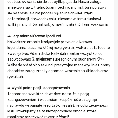
dostosowywania się do specyfiki pojazdu. Nasza załoga
zmierzyła się z trudnościami technicznymi, które pojawiły
się na trasie, ale nie poddali się ani na chwilę! Dzięki
determinacji, doświadczeniu i niesamowitemu duchowi
walki, pokazali, że potrafią stawić czoła każdemu wyzwaniu.
➡️
Legendarna Karowa i podium!
Największe emocje tradycyjnie przyniosła Karowa –
legendarna trasa, na której rozgrywa się walka o ostateczne
zwycięstwo. Adam Sroka Rally dali z siebie wszystko, co
zaowocowało
3. miejscem
i upragnionym pucharem! 🏆✨
Walka do ostatnich sekund, precyzyjne manewry i niezłomny
charakter załogi zrobiły ogromne wrażenie na kibicach oraz
rywalach.
➡️
Wyniki pełne pasji i zaangażowania
Tegoroczne wyniki są dowodem na to, że z pasją,
zaangażowaniem i wsparciem zespół może osiągnąć
naprawdę wspaniałe rezultaty, niezależnie od przeciwności
losu. Dziękujemy za te niezapomniane emocje, które
mogliśmy przeżywać razem z Wami!