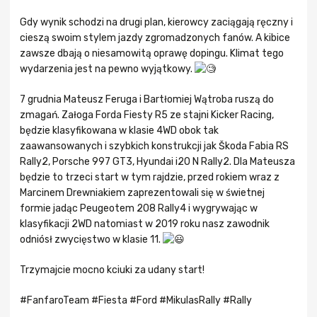
Gdy wynik schodzi na drugi plan, kierowcy zaciągają ręczny i
cieszą swoim stylem jazdy zgromadzonych fanów. A kibice
zawsze dbają o niesamowitą oprawę dopingu. Klimat tego
wydarzenia jest na pewno wyjątkowy.
7 grudnia Mateusz Feruga i Bartłomiej Wątroba ruszą do
zmagań. Załoga Forda Fiesty R5 ze stajni Kicker Racing,
będzie klasyfikowana w klasie 4WD obok tak
zaawansowanych i szybkich konstrukcji jak Škoda Fabia RS
Rally2, Porsche 997 GT3, Hyundai i20 N Rally2. Dla Mateusza
będzie to trzeci start w tym rajdzie, przed rokiem wraz z
Marcinem Drewniakiem zaprezentowali się w świetnej
formie jadąc Peugeotem 208 Rally4 i wygrywając w
klasyfikacji 2WD natomiast w 2019 roku nasz zawodnik
odniósł zwycięstwo w klasie 11.
Trzymajcie mocno kciuki za udany start!
#FanfaroTeam
#Fiesta
#Ford
#MikulasRally
#Rally