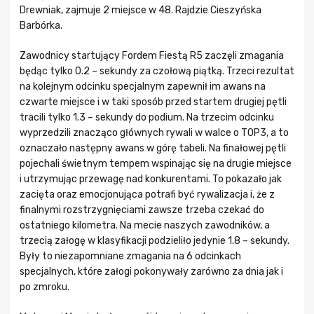
Drewniak, zajmuje 2 miejsce w 48. Rajdzie Cieszyńska
Barbórka.
Zawodnicy startujący Fordem Fiestą R5 zaczęli zmagania
będąc tylko 0.2 – sekundy za czołową piątką. Trzeci rezultat
na kolejnym odcinku specjalnym zapewnił im awans na
czwarte miejsce i w taki sposób przed startem drugiej pętli
tracili tylko 1.3 – sekundy do podium. Na trzecim odcinku
wyprzedzili znacząco głównych rywali w walce o TOP3, a to
oznaczało następny awans w górę tabeli. Na finałowej pętli
pojechali świetnym tempem wspinając się na drugie miejsce
i utrzymując przewagę nad konkurentami. To pokazało jak
zacięta oraz emocjonująca potrafi być rywalizacja i, że z
finalnymi rozstrzygnięciami zawsze trzeba czekać do
ostatniego kilometra. Na mecie naszych zawodników, a
trzecią załogę w klasyfikacji podzieliło jedynie 1.8 – sekundy.
Były to niezapomniane zmagania na 6 odcinkach
specjalnych, które załogi pokonywały zarówno za dnia jak i
po zmroku.