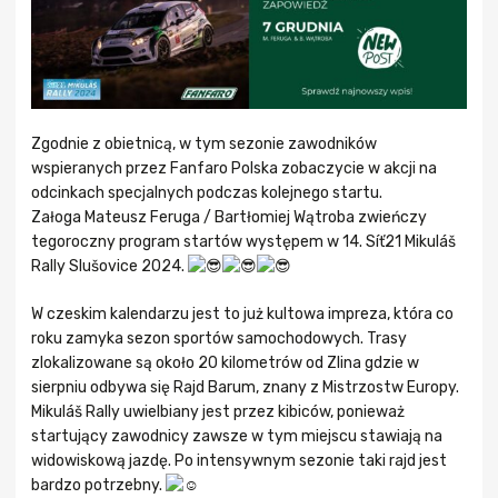
Zgodnie z obietnicą, w tym sezonie zawodników
wspieranych przez Fanfaro Polska zobaczycie w akcji na
odcinkach specjalnych podczas kolejnego startu.
Załoga
Mateusz Feruga
/
Bartłomiej Wątroba
zwieńczy
tegoroczny program startów występem w 14. Síť21 Mikuláš
Rally Slušovice 2024.
W czeskim kalendarzu jest to już kultowa impreza, która co
roku zamyka sezon sportów samochodowych. Trasy
zlokalizowane są około 20 kilometrów od Zlina gdzie w
sierpniu odbywa się Rajd Barum,
znany z Mistrzostw Europy.
Mikuláš Rally uwielbiany jest przez kibiców, ponieważ
startujący zawodnicy zawsze w tym miejscu stawiają na
widowiskową jazdę. Po intensywnym sezonie taki rajd jest
bardzo potrzebny.