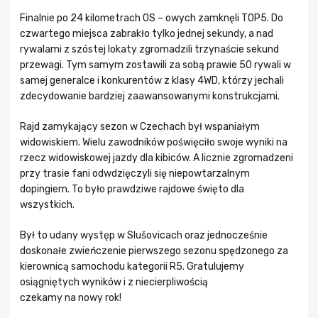
Finalnie po 24 kilometrach OS – owych zamknęli TOP5. Do
czwartego miejsca zabrakło tylko jednej sekundy, a nad
rywalami z szóstej lokaty zgromadzili trzynaście sekund
przewagi. Tym samym zostawili za sobą prawie 50 rywali w
samej generalce i konkurentów z klasy 4WD, którzy jechali
zdecydowanie bardziej zaawansowanymi konstrukcjami.
Rajd zamykający sezon w Czechach był wspaniałym
widowiskiem. Wielu zawodników poświęciło swoje wyniki na
rzecz widowiskowej jazdy dla kibiców. A licznie zgromadzeni
przy trasie fani odwdzięczyli się niepowtarzalnym
dopingiem. To było prawdziwe rajdowe święto dla
wszystkich.
Był to udany występ w Slušovicach oraz jednocześnie
doskonałe zwieńczenie pierwszego sezonu spędzonego za
kierownicą samochodu kategorii R5. Gratulujemy
osiągniętych wyników i z niecierpliwością
czekamy na nowy rok!