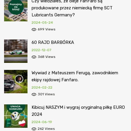
Czy wiedziałeś, że oleje FanFaro są
produkowane przez niemiecką firmę SCT
Lubricants Germany?
2024-05-24
699 Views
60 RAJD BARBÓRKA
2022-12-07
368 Views
Wywiad z Mateuszem Ferugą, zawodnikiem
ekipy rajdowej Fanfaro.
2024-02-22
301 Views
Kibicuj NASZYM i wygraj oryginalną piłkę EURO
2024
2024-06-19
262 Views