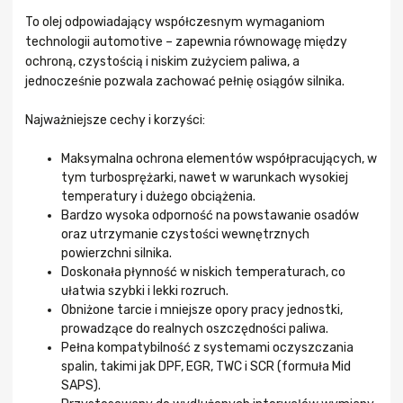
To olej odpowiadający współczesnym wymaganiom
technologii automotive – zapewnia równowagę między
ochroną, czystością i niskim zużyciem paliwa, a
jednocześnie pozwala zachować pełnię osiągów silnika.
Najważniejsze cechy i korzyści:
Maksymalna ochrona elementów współpracujących, w
tym turbosprężarki, nawet w warunkach wysokiej
temperatury i dużego obciążenia.
Bardzo wysoka odporność na powstawanie osadów
oraz utrzymanie czystości wewnętrznych
powierzchni silnika.
Doskonała płynność w niskich temperaturach, co
ułatwia szybki i lekki rozruch.
Obniżone tarcie i mniejsze opory pracy jednostki,
prowadzące do realnych oszczędności paliwa.
Pełna kompatybilność z systemami oczyszczania
spalin, takimi jak DPF, EGR, TWC i SCR (formuła Mid
SAPS).