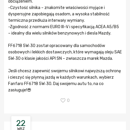
obciążeniem.
-Czystość silnika – znakomite właściwości myjące i
dyspersyjne zapobiegają osadom, a wysoka stabilność
termiczna przedłuża interwały wymiany.
-Zgodność z normami EURO III–V i specyfikacją ACEA A5/B5
– idealny dla wielu silników benzynowych i diesla Mazdy.
FF6718 5W‑30 został opracowany dla samochodów
osobowych i lekkich dostawczych, które wymagają oleju SAE
5W‑30 o klasie jakości API SN – zwłaszcza marek Mazda.
Jeśli chcesz zapewnić swojemu silnikowi najwyższą ochronę
i cieszyć się płynną jazdą w każdych warunkach, wybierz
Fanfaro FF6718 5W‑30. Daj swojemu autu to, na co
zasługuje!😎
0
22
WRZ