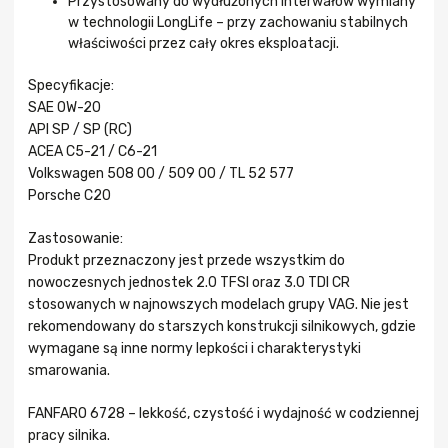
Przystosowany do wydłużonych interwałów wymiany
w technologii LongLife – przy zachowaniu stabilnych
właściwości przez cały okres eksploatacji.
Specyfikacje:
SAE 0W-20
API SP / SP (RC)
ACEA C5-21 / C6-21
Volkswagen 508 00 / 509 00 / TL 52 577
Porsche C20
Zastosowanie:
Produkt przeznaczony jest przede wszystkim do
nowoczesnych jednostek 2.0 TFSI oraz 3.0 TDI CR
stosowanych w najnowszych modelach grupy VAG. Nie jest
rekomendowany do starszych konstrukcji silnikowych, gdzie
wymagane są inne normy lepkości i charakterystyki
smarowania.
FANFARO 6728 – lekkość, czystość i wydajność w codziennej
pracy silnika.