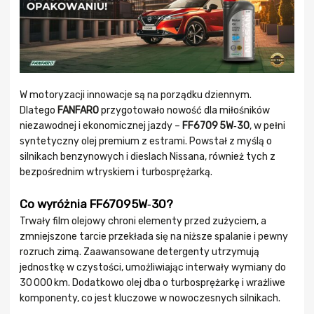
W motoryzacji innowacje są na porządku dziennym.
Dlatego
FANFARO
przygotowało nowość dla miłośników
niezawodnej i ekonomicznej jazdy –
FF6709 5W‑30
, w pełni
syntetyczny olej premium z estrami. Powstał z myślą o
silnikach benzynowych i dieslach Nissana, również tych z
bezpośrednim wtryskiem i turbosprężarką.
Co wyróżnia FF6709 5W‑30?
Trwały film olejowy chroni elementy przed zużyciem, a
zmniejszone tarcie przekłada się na niższe spalanie i pewny
rozruch zimą. Zaawansowane detergenty utrzymują
jednostkę w czystości, umożliwiając interwały wymiany do
30 000 km. Dodatkowo olej dba o turbosprężarkę i wrażliwe
komponenty, co jest kluczowe w nowoczesnych silnikach.