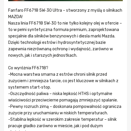
Fanfaro FF6718 5W‑30 Ultra – stworzony z myślą o silnikach
MAZDA!
Nasza linia FF6718 5W‑30 to nie tylko kolejny olej w ofercie –
to w pełni syntetyczna formuła premium, zaprojektowana
specjalnie dla silników benzynowych i diesla marki Mazda.
Dzięki technologii estrów i hydrosyntetycznej bazie
zapewnia niezrównaną ochronę i wydajność, zarówno w
nowych, jak i starszych jednostkach.
Co wyróżnia FF6718?
-Mocna warstwa smarna z estrów chroni silnik przed
zużyciem i zmniejsza tarcie, co jest kluczowe w silnikach z
systemem start‑stop.
-Oszczędność paliwa – niska lepkość HTHS i optymalne
właściwości przeciwcierne pomagają zmniejszyć spalanie.
-Pewny rozruch zimą – doskonała pompowalność ogranicza
zużycie przy uruchamianiu w niskich temperaturach.
-Stabilna lepkość w szerokim zakresie temperatur – silnik
pracuje gładko zarówno w mieście, jak i pod dużym