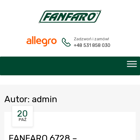
Zadzwoń i zamów!
+48 531 858 030
Autor
:
admin
20
PAŹ
FANFARO 6728 –