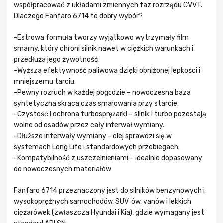
współpracować z układami zmiennych faz rozrządu CVVT.
Dlaczego Fanfaro 6714 to dobry wybór?
-Estrowa formuła tworzy wyjątkowo wytrzymały film
smarny, który chroni silnik nawet w ciężkich warunkach i
przedłuża jego żywotność.
-Wyższa efektywność paliwowa dzięki obniżonej lepkości i
mniejszemu tarciu.
-Pewny rozruch w każdej pogodzie – nowoczesna baza
syntetyczna skraca czas smarowania przy starcie.
-Czystość i ochrona turbosprężarki – silnik i turbo pozostają
wolne od osadów przez cały interwał wymiany.
-Dłuższe interwały wymiany – olej sprawdzi się w
systemach Long Life i standardowych przebiegach.
-Kompatybilność z uszczelnieniami – idealnie dopasowany
do nowoczesnych materiałów.
Fanfaro 6714 przeznaczony jest do silników benzynowych i
wysokoprężnych samochodów, SUV‑ów, vanów i lekkich
ciężarówek (zwłaszcza Hyundai i Kia), gdzie wymagany jest