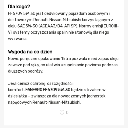
Dla kogo?
FF6709 5W‑30 jest dedykowany pojazdom osobowym i
dostawczym Renault‑Nissan‑Mitsubishi korzystającym z
oleju SAE 5W‑30 (ACEA A3/B4, API SP). Normy emisji EURO III–
V i systemy oczyszczania spalin nie stanowią dla niego
wyzwania.
Wygoda na co dzień
Nowe, poręczne opakowanie 1 litra pozwala mieć zapas oleju
zawsze pod ręką, co ułatwia uzupełnianie poziomu podczas
dłuższych podróży.
Jeśli cenisz ochronę, oszczędność i
komfort,
FANFARO FF6709 5W‑30
będzie strzałem w
dziesiątkę – zwłaszcza dla nowoczesnych jednostek
napędowych Renault‑Nissan‑Mitsubishi.
0