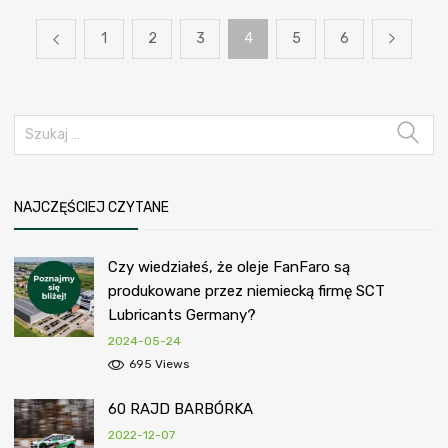
1
2
3
4
5
6
NAJCZĘŚCIEJ CZYTANE
Czy wiedziałeś, że oleje FanFaro są
produkowane przez niemiecką firmę SCT
Lubricants Germany?
2024-05-24
695 Views
60 RAJD BARBÓRKA
2022-12-07