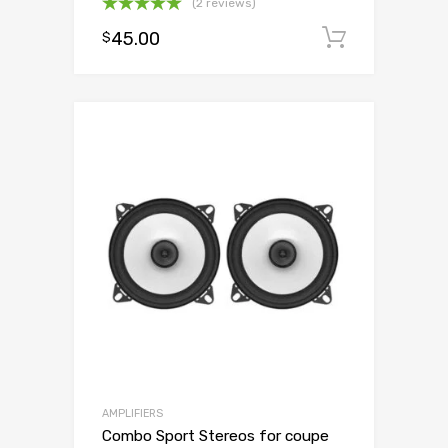
(2 reviews)
Oceniono
45.00
Dodaj d
$
5.00
na 5
AMPLIFIERS
Combo Sport Stereos for coupe