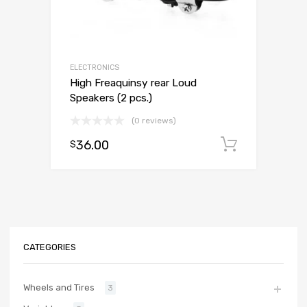
ELECTRONICS
High Freaquinsy rear Loud
Speakers (2 pcs.)
(0 reviews)
36.00
Dodaj d
$
CATEGORIES
Wheels and Tires
3