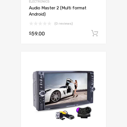
ELECTRONICS
Audio Master 2 (Multi format
Android)
(0 reviews)
59.00
Dodaj d
$