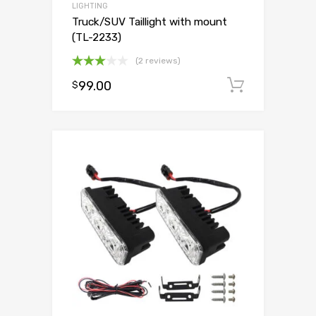
LIGHTING
Truck/SUV Taillight with mount
(TL-2233)
(2 reviews)
Oceniono
99.00
Dodaj d
$
3.00
na 5