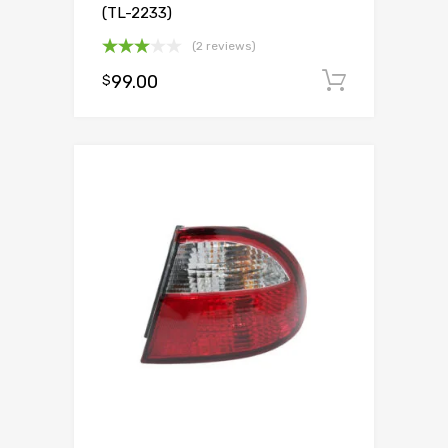
(TL-2233)
(2 reviews)
Oceniono
99.00
Dodaj d
$
3.00
na 5