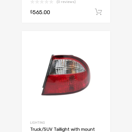
(0 reviews)
565.00
Dodaj d
$
LIGHTING
Truck/SUV Taillight with mount