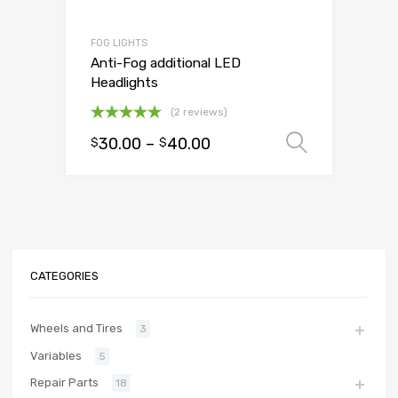
FOG LIGHTS
Anti-Fog additional LED
Headlights
(2 reviews)
Oceniono
30.00
–
40.00
Wybierz
$
$
5.00
na 5
CATEGORIES
Wheels and Tires
3
Variables
5
Repair Parts
18