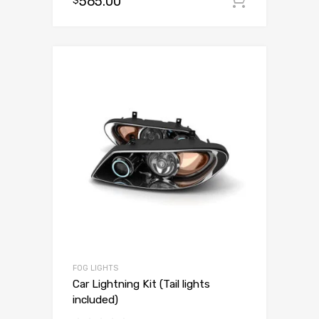
565.00
Dodaj d
$
FOG LIGHTS
Car Lightning Kit (Tail lights
included)