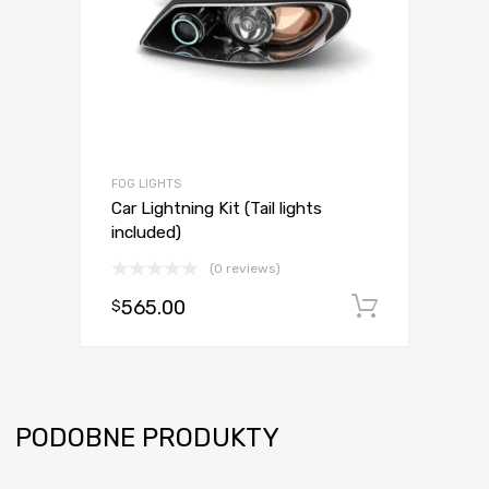
FOG LIGHTS
Car Lightning Kit (Tail lights
included)
(0 reviews)
565.00
Dodaj d
$
PODOBNE PRODUKTY