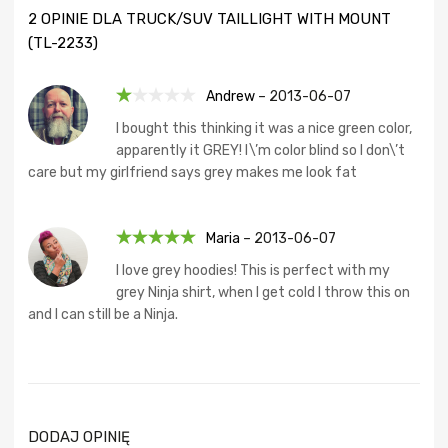
2 OPINIE DLA
TRUCK/SUV TAILLIGHT WITH MOUNT
(TL-2233)
Andrew
–
2013-06-07
O
I bought this thinking it was a nice green color,
ce
apparently it GREY! I\’m color blind so I don\’t
ni
care but my girlfriend says grey makes me look fat
on
o
1
na
Maria
–
2013-06-07
5
Oceniono
5
I love grey hoodies! This is perfect with my
na 5
grey Ninja shirt, when I get cold I throw this on
and I can still be a Ninja.
DODAJ OPINIĘ