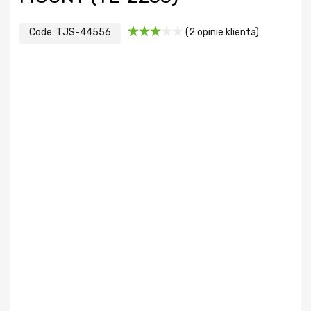
Code:
TJS-44556
(
2
opinie klienta)
Oceniony
2
3.00
na 5
na
podstawie
ocen
klientów