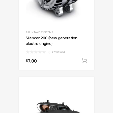
AIR INTAKE SYSTEMS
Silencer 200 (new generation
electro engine)
(0 reviews)
7.00
Dodaj d
$