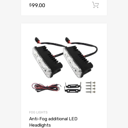
Oceniono
99.00
Dodaj d
$
3.00
na 5
FOG LIGHTS
Anti-Fog additional LED
Headlights