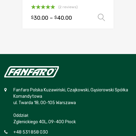
(2 reviews)
Oceniono
30.00
–
40.00
Wybierz
$
$
5.00
na 5
Fanfaro Polska Kuzawiński, Czajkowski, Gąsiorowski Spółka
Komandytowa
ul. Twarda 18, 00-105 Warszawa
Oddział:
Zglenickiego 40L, 09-400 Płock
+48 531 858 030