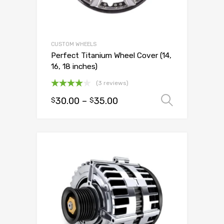
CUSTOM WHEELS
Perfect Titanium Wheel Cover (14,
16, 18 inches)
(3 reviews)
Oceniono
30.00
–
35.00
Wybierz
$
$
4.00
na
5