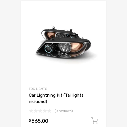
FOG LIGHTS
Car Lightning Kit (Tail lights
included)
(0 reviews)
565.00
Dodaj d
$