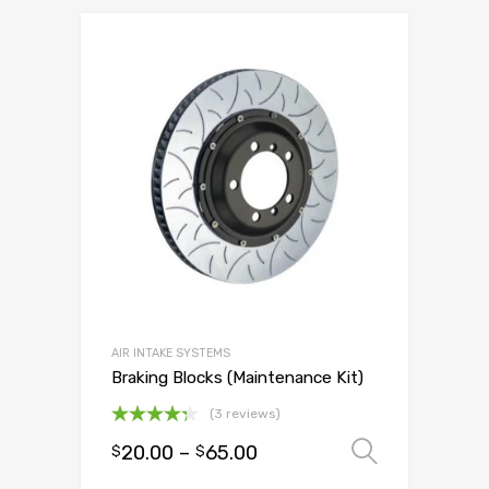
AIR INTAKE SYSTEMS
Braking Blocks (Maintenance Kit)
(3 reviews)
Oceniono
20.00
–
65.00
Wybierz
$
$
4.33
na 5