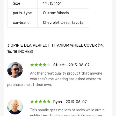
Size
14", 15", 16"
parts-type
Custom Wheels
сar-brand
Chevrolet, Jeep, Tayota
3 OPINIE DLA
PERFECT TITANIUM WHEEL COVER (14,
16, 18 INCHES)
Stuart
–
2013-06-07
Oceniono
Another great quality product that anyone
4
na 5
who see\’s me wearing has asked where to
purchase one of their own.
Ryan
–
2013-06-07
Oceniono
5
This hoodie gets me lots of looks while out in
na 5
public, I got the blue one and it\’s awesome.