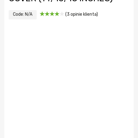
Code:
N/A
(
3
opinie klienta)
Oceniony
3
4.00
na
5 na
podstawie
ocen
klientów