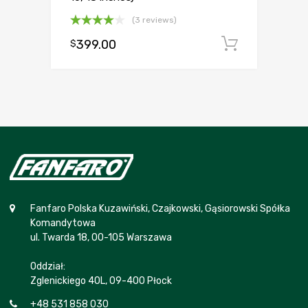
(3 reviews)
Oceniono
399.00
Dodaj d
$
4.00
na
5
Fanfaro Polska Kuzawiński, Czajkowski, Gąsiorowski Spółka
Komandytowa
ul. Twarda 18, 00-105 Warszawa
Oddział:
Zglenickiego 40L, 09-400 Płock
+48 531 858 030