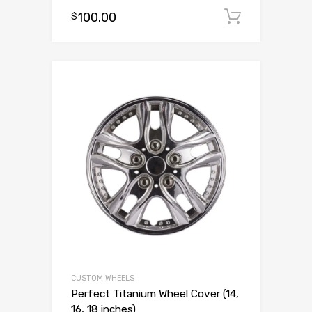
Oceniono
100.00
Dodaj d
$
3.00
na 5
CUSTOM WHEELS
Perfect Titanium Wheel Cover (14,
16, 18 inches)