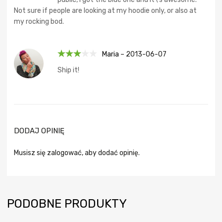
Not sure if people are looking at my hoodie only, or also at
my rocking bod.
Maria
–
2013-06-07
Ocenio
Ship it!
no
3
na 5
DODAJ OPINIĘ
Musisz się
zalogować
, aby dodać opinię.
PODOBNE PRODUKTY